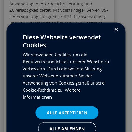
Anwendungen erforderliche Leistung und
Zuverlässigkeit bietet. Mit vollständiger Server-OS-
Unterstützung, integrierter IPMI-Fernverwaltung
und ECC-Speicher ist er für den 24/7-Betrieb in
×
unternehmenskritischen Umgebungen ausgelegt.
Diese Webseite verwendet
Processor: AMD EPYC 4464P 3.7GHz
Cookies.
Memory: 16GB DDR5 DIMM ECC
Wir verwenden Cookies, um die
Storage: 512GB M.2 PCIe 4.0 NVMe
Benutzerfreundlichkeit unserer Website zu
Network: Dual (10Gb/s) & IPMI (Remote
verbessern. Durch die weitere Nutzung
Management)
unserer Webseite stimmen Sie der
Expansion: 1 PCIe x16 or 2 PCIe x8
Verwendung von Cookies gemäß unserer
Cookie-Richtlinie zu.
Weitere
Depth: 370mm (1U)
Informationen
Kontakt
€
2,637.35
Preis ab
EX. VAT
ALLE AKZEPTIEREN
Geschätzte Vorlaufzeit: 7 Arbeitstage
ALLE ABLEHNEN
Konfigurieren