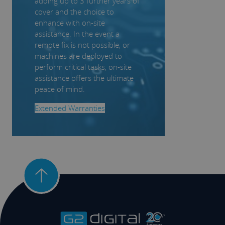
adding up to 3 further years of
cover and the choice to
enhance with on-site
assistance. In the event a
remote fix is not possible, or
machines are deployed to
perform critical tasks, on-site
assistance offers the ultimate
peace of mind.
Extended Warranties