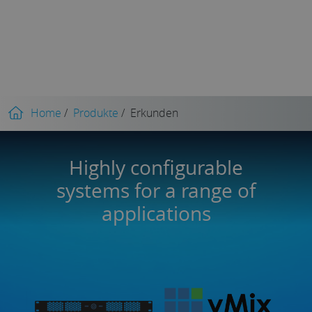
Home
/
Produkte
/
Erkunden
Highly configurable
systems for a range of
applications