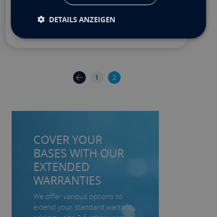
DETAILS ANZEIGEN
1
2
COVER YOUR
BASES WITH OUR
EXTENDED
WARRANTIES
We offer various options to
extend your standard warranty,