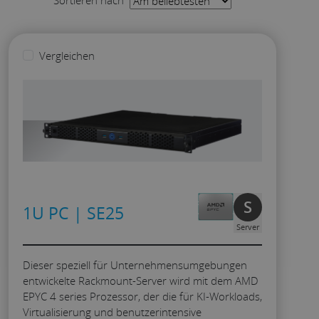
Rackdichte
Vergleichen
Preisklasse
Besondere Merkmale
S
1U PC | SE25
Anwendungen
Server
Dieser speziell für Unternehmensumgebungen
entwickelte Rackmount-Server wird mit dem AMD
EPYC 4 series Prozessor, der die für KI-Workloads,
Virtualisierung und benutzerintensive