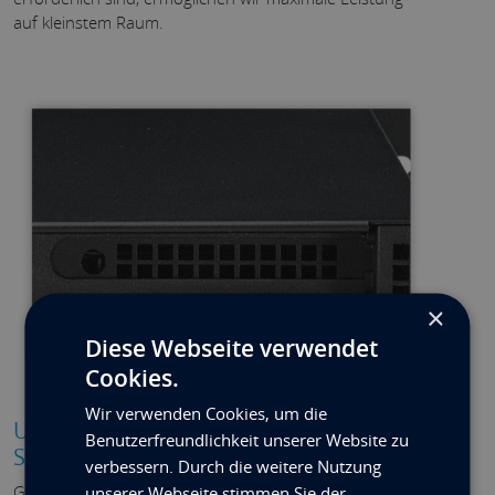
auf kleinstem Raum.
×
Diese Webseite verwendet
Cookies.
Wir verwenden Cookies, um die
U.2 and M.2 PCIe or 2.5" and 3.5"
Benutzerfreundlichkeit unserer Website zu
SATAIII/SAS hot-swappable drive bays
verbessern. Durch die weitere Nutzung
Ganz gleich, welchen NVMe-Anschluss Sie bevorzugen,
unserer Webseite stimmen Sie der