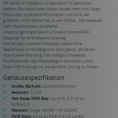
Mit seiner im Vergleich zu Standard-1U-Gehäusen
tieferen Bauweise bietet dieses Modell mehr Hot-Swap-
Einschübe, zusätzliche PCIe-Karten und dank der
größeren mATX-Karten bis zu vier DIMMs. Das bedeutet
mehr Speicherplatz, erweiterte
Anpassungsmöglichkeiten und eine höhere RAM-
Kapazität für eine bessere Leistung.
Wie bei allen unseren Produkten stehen Ihre
Bedürfnisse im Vordergrund. Ganz gleich, ob Sie ein
individuelles Branding oder maßgeschneiderte
Modifikationen des Metalldesigns wünschen, unser
Team hilft Ihnen gerne, die perfekte Lösung zu finden.
Gehäusespezifikation
Größe (BxTxH):
425x480x44.4mm
Gewicht:
12 KG
Hot Swap HDD Bay:
Up to 8x 2.5" or 4x
NVMe/U.3
Netzteil:
Single <600W 110-230VAC
PCIE Slots:
Up to 2x PCIe x16 (x8 Lanes)