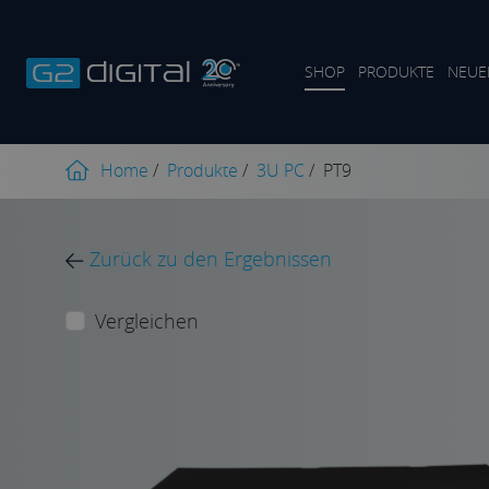
SHOP
PRODUKTE
NEUE
Home
/
Produkte
/
3U PC
/
PT9
Zurück zu den Ergebnissen
Vergleichen