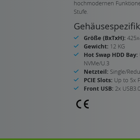
hochmodernen Funktionen
Stufe.
Gehäusespezifik
Größe (BxTxH):
425x
Gewicht:
12 KG
Hot Swap HDD Bay:
NVMe/U.3
Netzteil:
Single/Red
PCIE Slots:
Up to 5x P
Front USB:
2x USB3.