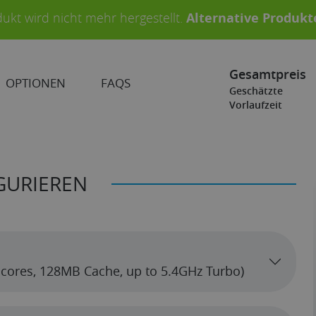
ukt wird nicht mehr hergestellt.
Alternative Produk
Gesamtpreis
OPTIONEN
FAQS
Geschätzte
Vorlaufzeit
GURIEREN
zen Threadripper 9960X 4.2GHz (24 cores, 128MB Cache, up to 5.4GHz Turbo)