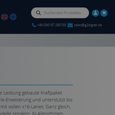
Products
search
+49 (0)6187 290150
sales@g2digital.de
e Leistung gebaute Kraftpaket
CIe-Erweiterung und unterstützt bis
mit vollen x16-Lanes. Ganz gleich,
odelle rendern, KI-Algorithmen