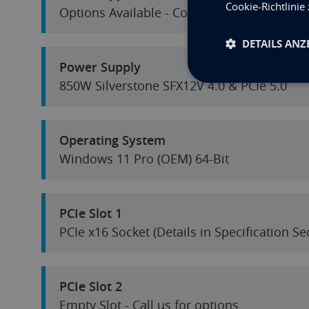
Cookie-Richtlinie
Options Available - Contact us for a Quotat
DETAILS ANZ
Power Supply
850W Silverstone SFX12V 4.0 & PCIe 5.0
Operating System
Windows 11 Pro (OEM) 64-Bit
PCIe Slot 1
PCIe x16 Socket (Details in Specification S
PCIe Slot 2
Empty Slot - Call us for options