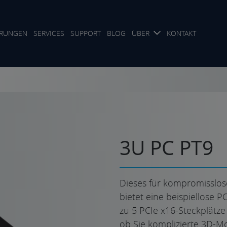
RUNGEN
SERVICES
SUPPORT
BLOG
ÜBER
KONTAKT
3U PC PT9
Dieses für kompromisslos
bietet eine beispiellose P
zu 5 PCIe x16-Steckplätze 
ob Sie komplizierte 3D-M