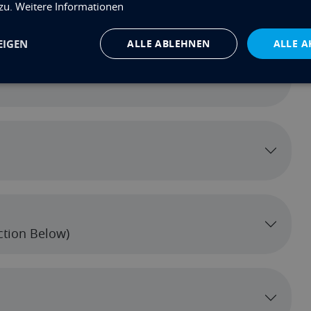
 zu.
Weitere Informationen
ion
EIGEN
ALLE ABLEHNEN
ALLE A
ection Below)