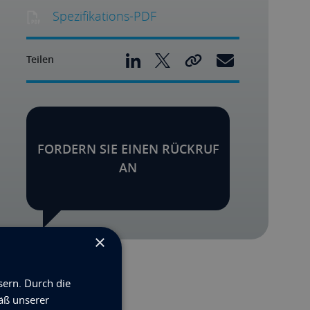
Spezifikations-PDF
Teilen
FORDERN SIE EINEN RÜCKRUF
AN
×
sern. Durch die
äß unserer