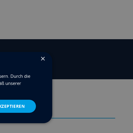
×
sern. Durch die
äß unserer
KZEPTIEREN