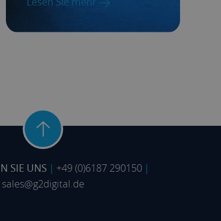
Lesen Sie mehr
N SIE UNS
|
+49 (0)6187 290150
|
sales@g2digital.de