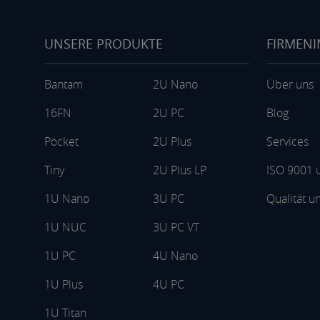
UNSERE PRODUKTE
FIRMEN
Bantam
2U Nano
Über uns
16FN
2U PC
Blog
Pocket
2U Plus
Services
Tiny
2U Plus LP
ISO 9001 u
1U Nano
3U PC
Qualität u
1U NUC
3U PC VT
1U PC
4U Nano
1U Plus
4U PC
1U Titan