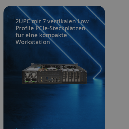
2UPC mit 7 vertikalen Low
Profile PCIe-Steckplätzen
für eine kompakte
Workstation