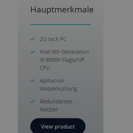
Hauptmerkmale
2U rack PC
Intel 9th Generation
i9-9900K Flagschiff
CPU
Alphacool
Wasserkühlung
Redundantes
Netzteil
View product