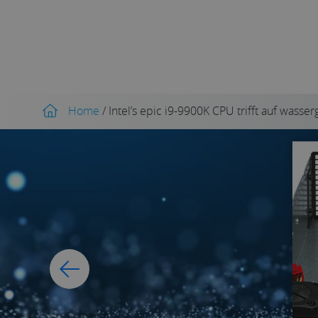
Home
/
Intel’s epic i9-9900K CPU trifft auf wass