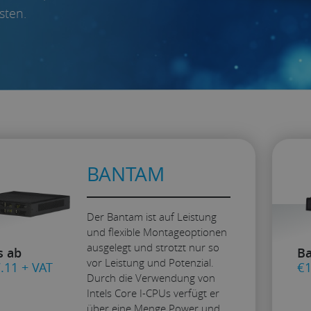
sten.
BANTAM
Der Bantam ist auf Leistung
und flexible Montageoptionen
ausgelegt und strotzt nur so
s ab
Ba
vor Leistung und Potenzial.
.11
+ VAT
€
1
Durch die Verwendung von
Intels Core I-CPUs verfügt er
über eine Menge Power und