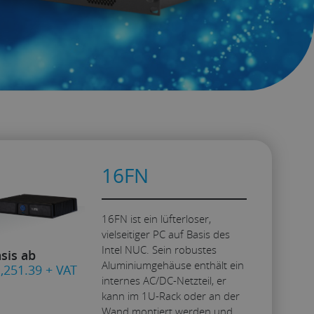
16FN
16FN ist ein lüfterloser,
vielseitiger PC auf Basis des
Intel NUC. Sein robustes
sis ab
Aluminiumgehäuse enthält ein
,251.39
+ VAT
internes AC/DC-Netzteil, er
kann im 1U-Rack oder an der
Wand montiert werden und