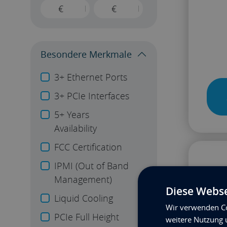
€
€
Besondere Merkmale
3+ Ethernet Ports
3+ PCIe Interfaces
5+ Years
Availability
FCC Certification
IPMI (Out of Band
Management)
Diese Webse
Liquid Cooling
Wir verwenden Co
PCIe Full Height
weitere Nutzung 
Basi