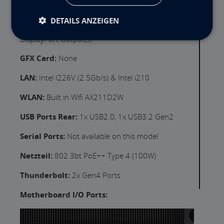
DVD:
No DVD drive bay
DETAILS ANZEIGEN
GFX Output:
Intel UHD with 2x HDMI &
DisplayPort Output(s)
GFX Card:
None
LAN:
Intel I226V (2.5Gb/s) & Intel i210
WLAN:
Built in Wifi AX211D2W
USB Ports Rear:
1x USB2.0, 1x USB3.2 Gen2
Serial Ports:
Not available on this model
Netzteil:
802.3bt PoE++ Type 4 (100W)
Thunderbolt:
2x Gen4 Ports
Motherboard I/O Ports: