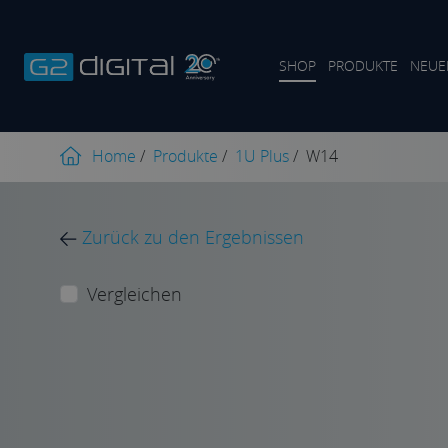
SHOP
PRODUKTE
NEUE
Home
/
Produkte
/
1U Plus
/
W14
Zurück zu den Ergebnissen
Vergleichen