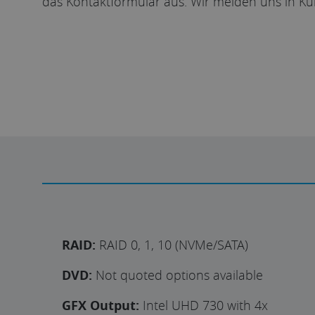
das Kontaktformular aus. Wir melden uns in Kü
Individuelles Angebot
RAID:
RAID 0, 1, 10 (NVMe/SATA)
DVD:
Not quoted options available
GFX Output:
Intel UHD 730 with 4x