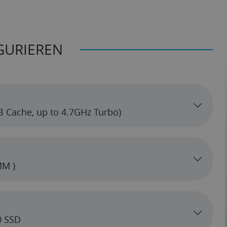
GURIEREN
MB Cache, up to 4.7GHz Turbo)
MM )
0 SSD