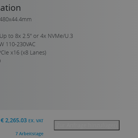
ation
480x44.4mm
Up to 8x 2.5" or 4x NVMe/U.3
0W 110-230VAC
CIe x16 (x8 Lanes)
0
€
2,265.03
EX. VAT
Zur Anfrage hinzufügen
7
Arbeitstage