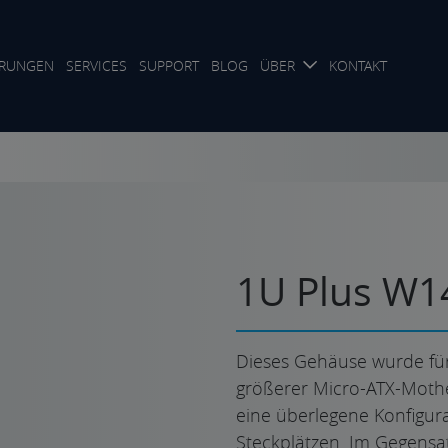
RUNGEN
SERVICES
SUPPORT
BLOG
ÜBER
KONTAKT
1U Plus W1
Dieses Gehäuse wurde für
größerer Micro-ATX-Mothe
eine überlegene Konfigura
Steckplätzen. Im Gegensat