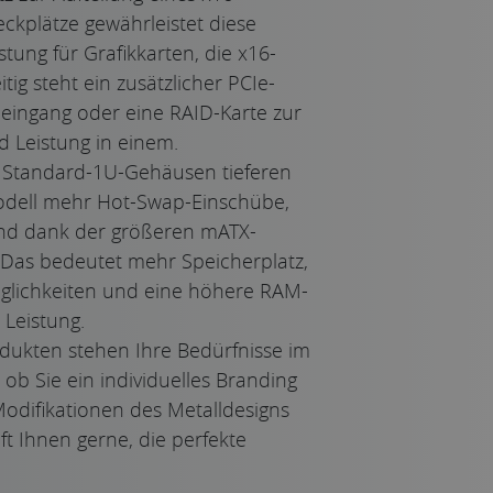
eckplätze gewährleistet diese
stung für Grafikkarten, die x16-
tig steht ein zusätzlicher PCIe-
oeingang oder eine RAID-Karte zur
nd Leistung in einem.
zu Standard-1U-Gehäusen tieferen
odell mehr Hot-Swap-Einschübe,
und dank der größeren mATX-
. Das bedeutet mehr Speicherplatz,
glichkeiten und eine höhere RAM-
 Leistung.
odukten stehen Ihre Bedürfnisse im
 ob Sie ein individuelles Branding
difikationen des Metalldesigns
t Ihnen gerne, die perfekte