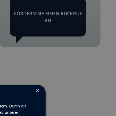
FORDERN SIE EINEN RÜCKRUF
AN
×
sern. Durch die
äß unserer