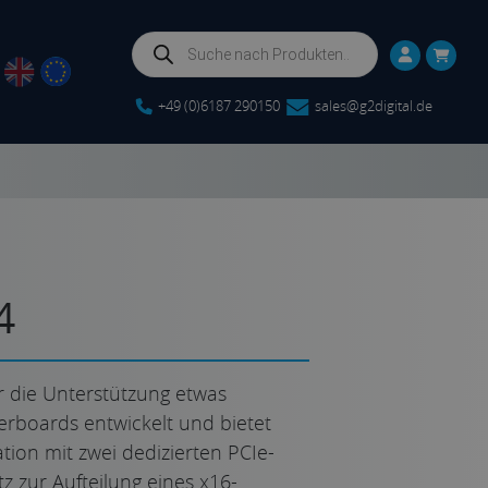
Products
search
+49 (0)6187 290150
sales@g2digital.de
4
 die Unterstützung etwas
rboards entwickelt und bietet
tion mit zwei dedizierten PCIe-
z zur Aufteilung eines x16-