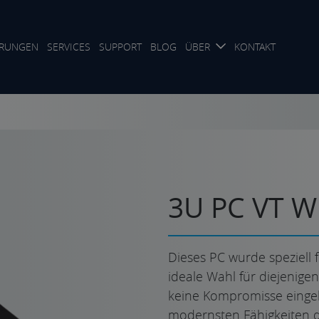
RUNGEN
SERVICES
SUPPORT
BLOG
ÜBER
KONTAKT
3U PC VT 
Dieses PC wurde speziell f
ideale Wahl für diejenigen,
keine Kompromisse eingeh
modernsten Fähigkeiten d