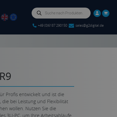
Products
search
+49 (0)6187 290150
sales@g2digital.de
WR9
ür Profis entwickelt und ist die
 die bei Leistung und Flexibilität
en wollen. Nutzen Sie die
es 3U-PC, um Ihre Arbeitsabläufe