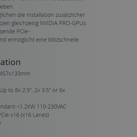
heben.
lichen die Installation zusätzlicher
tzen gleichzeitig NVIDIA PRO-GPUs.
ssende PCIe-
d ermöglicht eine blitzschnelle
ation
457x133mm
Up to 8x 2.5", 2x 3.5" or 6x
undant <1.2KW 110-230VAC
CIe x16 (x16 Lanes)
0