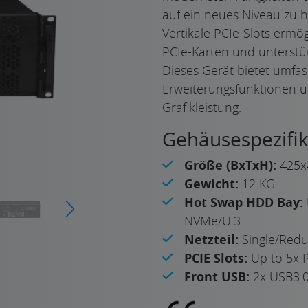
auf ein neues Niveau zu 
Vertikale PCIe-Slots ermög
PCIe-Karten und unterstü
Dieses Gerät bietet umfa
Erweiterungsfunktionen un
Grafikleistung.
Gehäusespezifik
Größe (BxTxH):
425x
Gewicht:
12 KG
Hot Swap HDD Bay:
NVMe/U.3
Netzteil:
Single/Red
PCIE Slots:
Up to 5x P
Front USB:
2x USB3.