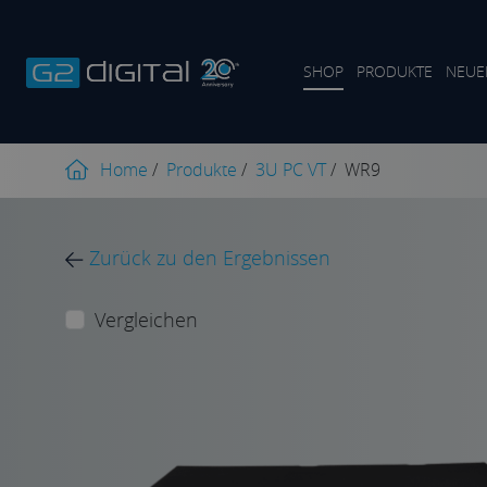
SHOP
PRODUKTE
NEUE
Home
/
Produkte
/
3U PC VT
/
WR9
Zurück zu den Ergebnissen
Vergleichen