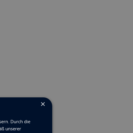
×
sern. Durch die
äß unserer