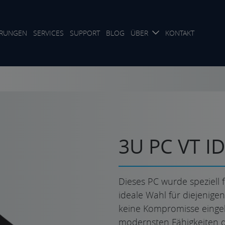
RUNGEN
SERVICES
SUPPORT
BLOG
ÜBER
KONTAKT
3U PC VT I
Dieses PC wurde speziell f
ideale Wahl für diejenigen,
keine Kompromisse eingeh
modernsten Fähigkeiten d