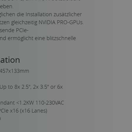
heben.
lichen die Installation zusätzlicher
tzen gleichzeitig NVIDIA PRO-GPUs.
ssende PCIe-
d ermöglicht eine blitzschnelle
ation
457x133mm
Up to 8x 2.5", 2x 3.5" or 6x
undant <1.2KW 110-230VAC
CIe x16 (x16 Lanes)
0