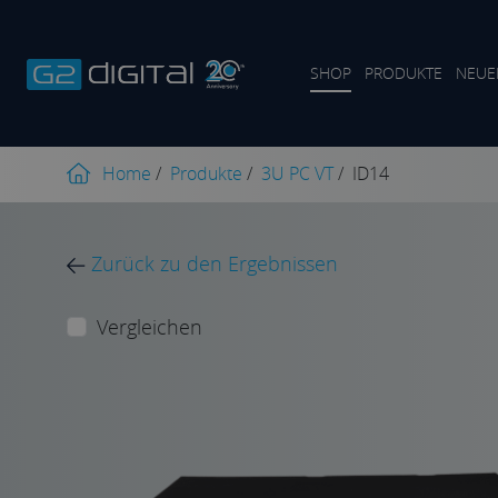
SHOP
PRODUKTE
NEUE
Home
/
Produkte
/
3U PC VT
/
ID14
Zurück zu den Ergebnissen
Vergleichen