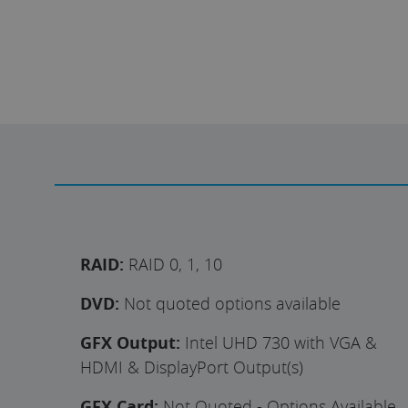
RAID:
RAID 0, 1, 10
DVD:
Not quoted options available
GFX Output:
Intel UHD 730 with VGA &
HDMI & DisplayPort Output(s)
GFX Card:
Not Quoted - Options Available