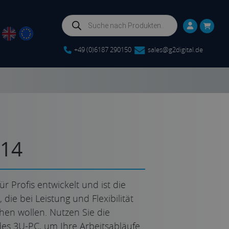
Products
search
+49 (0)6187 290150
sales@g2digital.de
D14
ür Profis entwickelt und ist die
 die bei Leistung und Flexibilität
en wollen. Nutzen Sie die
es 3U-PC, um Ihre Arbeitsabläufe