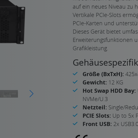
auf ein neues Niveau zu 
Vertikale PCIe-Slots ermög
PCIe-Karten und unterstü
Dieses Gerät bietet umfa
Erweiterungsfunktionen un
Grafikleistung.
Gehäusespezifik
Größe (BxTxH):
425x
Gewicht:
12 KG
Hot Swap HDD Bay:
NVMe/U.3
Netzteil:
Single/Red
PCIE Slots:
Up to 5x P
Front USB:
2x USB3.