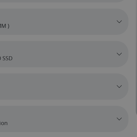
MM )
0 SSD
ion