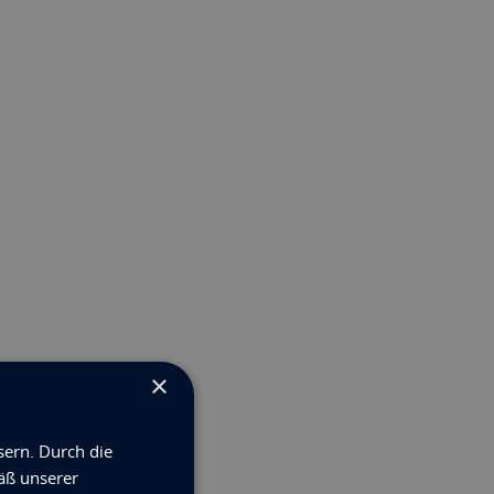
×
sern. Durch die
äß unserer