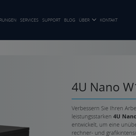
RUNGEN
SERVICES
SUPPORT
BLOG
ÜBER
KONTAKT
4U Nano W
Verbessern Sie Ihren Arb
leistungsstarken
4U Nan
entwickelt, um eine unübe
rechner- und grafikinten