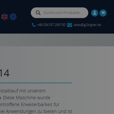
Products
search
+49 (0)6187 290150
sales@g2digital.de
14
eitsablauf mit unserem
o
. Diese Maschine wurde
rtroffene Erweiterbarkeit für
sive Anwendungen zu bieten und ist