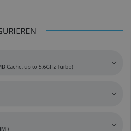
GURIEREN
3MB Cache, up to 5.6GHz Turbo)
D
MM )