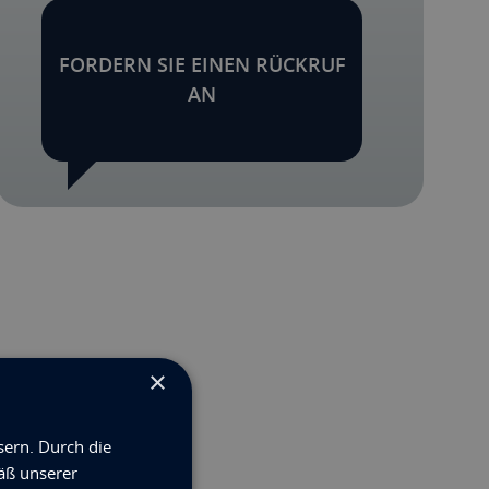
FORDERN SIE EINEN RÜCKRUF
AN
×
sern. Durch die
äß unserer