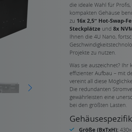
die ideale Wahl für Profis
kompakten Gehäuse benöti
zu
16x 2,5″ Hot-Swap-Fe
Steckplätze
und
8x NVM
Ihnen die 4U Nano, fortsc
Geschwindigkeitstechnolog
Projekte zu nutzen.
Was sie auszeichnet? Ihr 
effizienter Aufbau – mit
vereint all diese Möglich
Die redundanten Stromve
gewährleisten eine unersch
bei den größten Lasten.
Gehäusespezifik
Größe (BxTxH):
430x