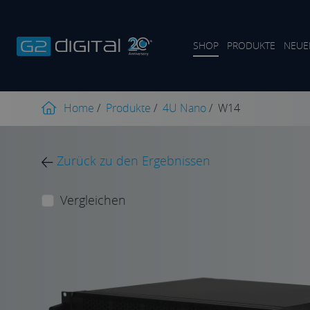
SHOP
PRODUKTE
NEUE
Home
/
Produkte
/
4U Nano
/
W14
Zurück zu den Ergebnissen
Vergleichen