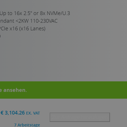
Up to 16x 2.5" or 8x NVMe/U.3
undant <2KW 110-230VAC
CIe x16 (x16 Lanes)
0
te ansehen
.
€
3,104.26
EX. VAT
Zur Anfrage hinzufügen
7
Arbeitstage