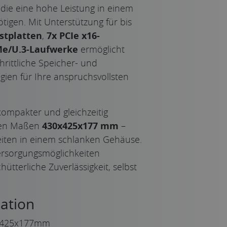
, die eine hohe Leistung in einem
gen. Mit Unterstützung für bis
stplatten
,
7x PCIe x16-
e/U.3-Laufwerke
ermöglicht
hrittliche Speicher- und
ien für Ihre anspruchsvollsten
Rear ports m
kompakter und gleichzeitig
 den Maßen
430x425x177 mm
–
keiten in einem schlanken Gehäuse.
rsorgungsmöglichkeiten
ütterliche Zuverlässigkeit, selbst
ation
425x177mm