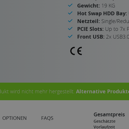
Gewicht:
19 KG
Hot Swap HDD Bay:
Netzteil:
Single/Red
PCIE Slots:
Up to 7x P
Front USB:
2x USB3.
ukt wird nicht mehr hergestellt.
Alternative Produk
Gesamtpreis
OPTIONEN
FAQS
Geschätzte
Vorlaufzeit