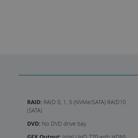
Individuelles Angebot
RAID:
RAID 0, 1, 5 (NVMe/SATA) RAID10
(SATA)
DVD:
No DVD drive bay
GFX Output:
Intel UHD 770 with HDMI