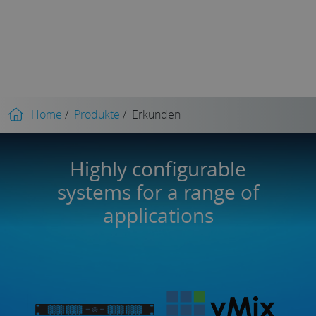
Home
/
Produkte
/
Erkunden
Highly configurable
systems for a range of
applications