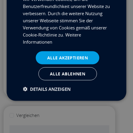
Benutzerfreundlichkeit unserer Website zu
Network: Dual (1Gb/s)
verbessern. Durch die weitere Nutzung
Expansion: PCIe (x16 Lanes) Dual Width
unserer Webseite stimmen Sie der
Depth: 370mm (1U)
Verwendung von Cookies gemäß unserer
€
1,916.96
Cookie-Richtlinie zu.
Weitere
Preis ab
EX. VAT
Informationen
Kontakt
Geschätzte Vorlaufzeit: 7 Arbeitstage
ALLE AKZEPTIEREN
Konfigurieren
ALLE ABLEHNEN
DETAILS ANZEIGEN
Vergleichen