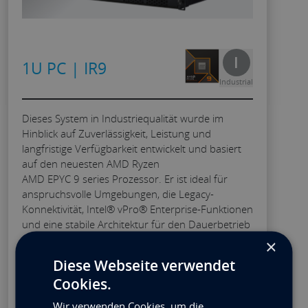
I
1U PC | IR9
Industrial
Dieses System in Industriequalität wurde im
Hinblick auf Zuverlässigkeit, Leistung und
langfristige Verfügbarkeit entwickelt und basiert
auf den neuesten AMD Ryzen
AMD EPYC 9 series Prozessor. Er ist ideal für
anspruchsvolle Umgebungen, die Legacy-
Konnektivität, Intel® vPro® Enterprise-Funktionen
und eine stabile Architektur für den Dauerbetrieb
erfordern.
×
Diese Webseite verwendet
Processor: AMD Ryzen 5 9600X 3.9GHz
Cookies.
Memory: 8GB DDR5 DIMM
Wir verwenden Cookies, um die
Storage: 512GB M.2 PCIe 4.0 NVMe