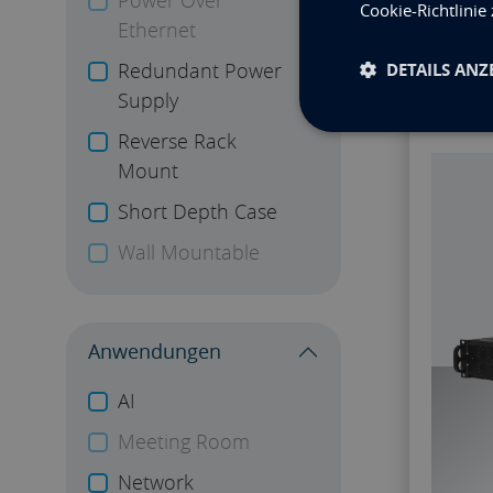
Power Over
Cookie-Richtlinie
Ethernet
Redundant Power
DETAILS ANZ
Supply
Verg
Reverse Rack
Mount
Short Depth Case
Wall Mountable
Anwendungen
AI
Meeting Room
Network