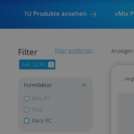
1U Produkte ansehen
vMix 
Filter
Filter entfernen
Anzeigen
Fall: 2U PC
X
Verg
Formfaktor
Mini PC
NUC
Rack PC