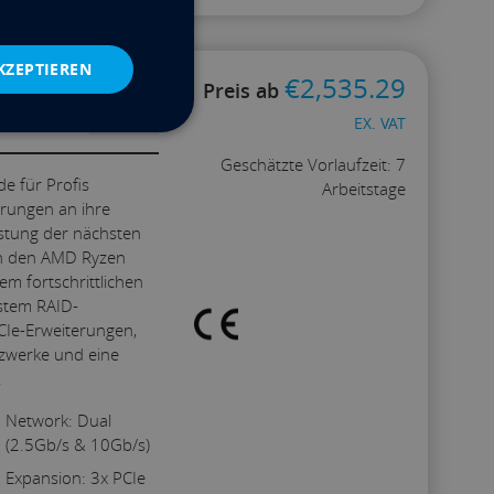
Kontakt
KZEPTIEREN
€
2,535.29
Preis ab
W
EX. VAT
Workstation
Geschätzte Vorlaufzeit: 7
e für Profis
Arbeitstage
erungen an ihre
istung der nächsten
Konfigurieren
ch den AMD Ryzen
em fortschrittlichen
ystem RAID-
PCIe-Erweiterungen,
zwerke und eine
.
Network: Dual
(2.5Gb/s & 10Gb/s)
Expansion: 3x PCIe