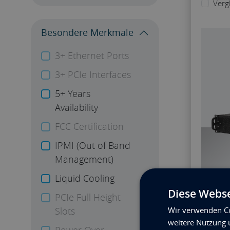
Verg
Besondere Merkmale
3+ Ethernet Ports
3+ PCIe Interfaces
5+ Years
Availability
FCC Certification
IPMI (Out of Band
Management)
Liquid Cooling
Diese Webse
PCIe Full Height
Wir verwenden Co
Slots
weitere Nutzung 