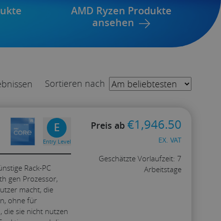
dukte
AMD Ryzen Produkte
ansehen
Sortieren nach
ebnissen
€
1,946.50
Preis ab
E
EX. VAT
Entry Level
Geschätzte Vorlaufzeit: 7
nstige Rack-PC
Arbeitstage
4th gen Prozessor,
utzer macht, die
Konfigurieren
n, ohne für
 die sie nicht nutzen