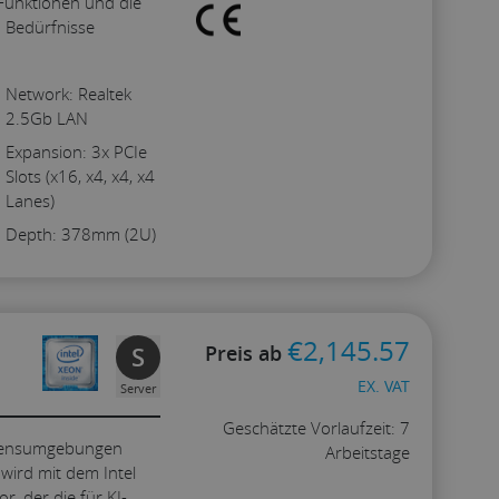
 Funktionen und die
en Bedürfnisse
Network: Realtek
2.5Gb LAN
Expansion: 3x PCIe
Slots (x16, x4, x4, x4
Lanes)
Depth: 378mm (2U)
€
2,145.57
Preis ab
S
EX. VAT
Server
Geschätzte Vorlaufzeit: 7
hmensumgebungen
Arbeitstage
wird mit dem Intel
r, der die für KI-