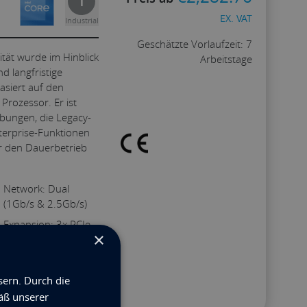
I
EX. VAT
Industrial
Geschätzte Vorlaufzeit: 7
ität wurde im Hinblick
Arbeitstage
nd langfristige
asiert auf den
Konfigurieren
Prozessor. Er ist
bungen, die Legacy-
nterprise-Funktionen
ür den Dauerbetrieb
Network: Dual
(1Gb/s & 2.5Gb/s)
Expansion: 3x PCIe
×
Slots (x16, x1, x4, x1
Closed Socket
Lanes)
sern. Durch die
Depth: 378mm (2U)
äß unserer