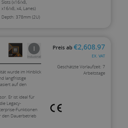
Slots (x16/x8,
x16/x8, x4, Lanes)
Depth: 378mm (2U)
€
2,608.97
Preis ab
I
EX. VAT
Industrial
Geschätzte Vorlaufzeit: 7
ität wurde im Hinblick
Arbeitstage
nd langfristige
asiert auf den
Konfigurieren
. Er ist ideal für
die Legacy-
nterprise-Funktionen
ür den Dauerbetrieb