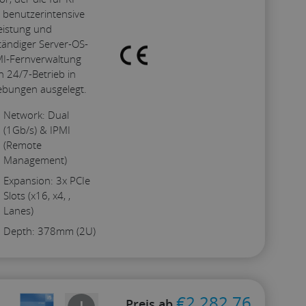
Konfigurieren
d benutzerintensive
eistung und
lständiger Server-OS-
PMI-Fernverwaltung
n 24/7-Betrieb in
bungen ausgelegt.
Network: Dual
(1Gb/s) & IPMI
(Remote
Management)
Expansion: 3x PCIe
Slots (x16, x4, ,
Lanes)
Depth: 378mm (2U)
€
2,282.76
Preis ab