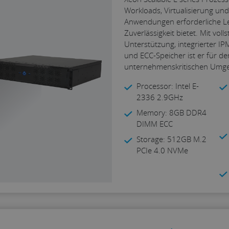
Workloads, Virtualisierung un
Anwendungen erforderliche L
Zuverlässigkeit bietet. Mit vol
Unterstützung, integrierter I
und ECC-Speicher ist er für de
unternehmenskritischen Umge
Processor: Intel E-
2336 2.9GHz
Memory: 8GB DDR4
DIMM ECC
Storage: 512GB M.2
PCIe 4.0 NVMe