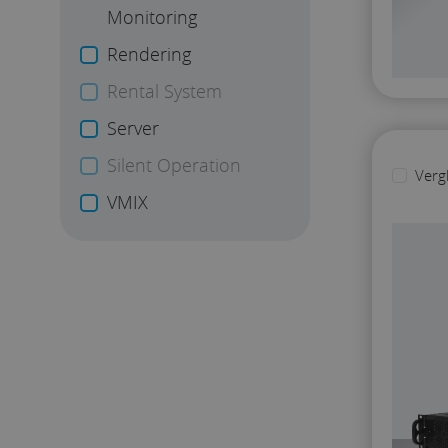
Monitoring
Rendering
Rental System
Server
Silent Operation
Verg
VMIX