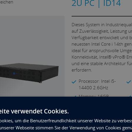
2U PC | ID14
leichen
Dieses System in Industriequal
auf Zuverlässigkeit, Leistung u
Verfügbarkeit entwickelt und b
neuesten Intel Core i 14th gen 
ideal für anspruchsvolle Umge
Konnektivität, Intel® vPro® E
und eine stabile Architektur f
erfordern.
Processor: Intel i5-
14400 2.6GHz
Memory: 16GB
DDR5 DIMM
ite verwendet Cookies.
Storage: 512GB M.2
PCIe 4.0 NVMe
okies, um die Benutzerfreundlichkeit unserer Website zu verbes
unserer Webseite stimmen Sie der Verwendung von Cookies gem