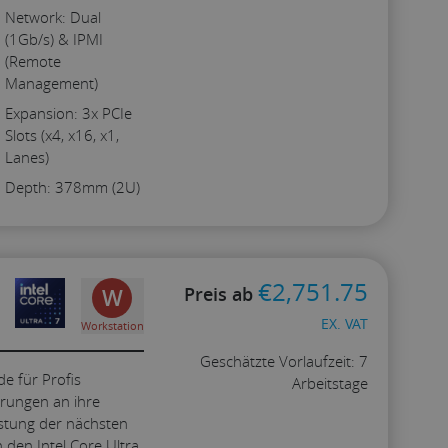
Network: Dual
(1Gb/s) & IPMI
(Remote
Management)
Expansion: 3x PCIe
Slots (x4, x16, x1,
Lanes)
Depth: 378mm (2U)
€
2,751.75
Preis ab
W
EX. VAT
Workstation
Geschätzte Vorlaufzeit: 7
e für Profis
Arbeitstage
erungen an ihre
istung der nächsten
Konfigurieren
 den Intel Core Ultra