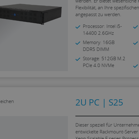
werden. Er bietet wesentliche
Flexibilität, an Ihre spezifisch
angepasst zu werden.
Processor: Intel i5-
14400 2.6GHz
Memory: 16GB
DDR5 DIMM
Storage: 512GB M.2
PCIe 4.0 NVMe
2U PC | S25
leichen
Dieser speziell für Unterne
entwickelte Rackmount-Server 
Xeon Scalable E series Prozesso