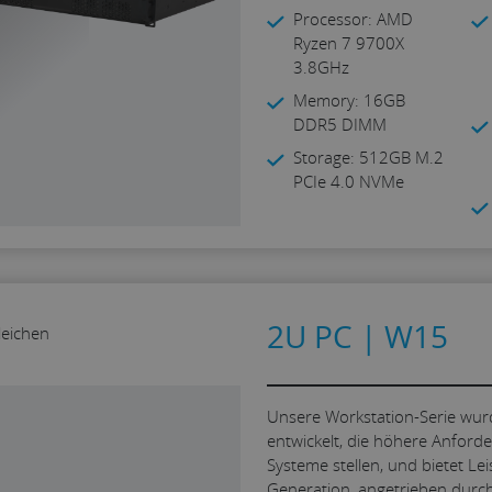
Processor: AMD
Ryzen 7 9700X
3.8GHz
Memory: 16GB
DDR5 DIMM
Storage: 512GB M.2
PCIe 4.0 NVMe
2U PC | W15
leichen
Unsere Workstation-Serie wurd
entwickelt, die höhere Anford
Systeme stellen, und bietet Le
Generation, angetrieben durch