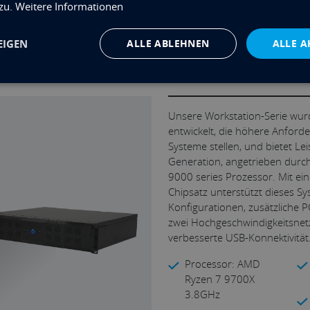
 zu.
Weitere Informationen
EIGEN
ALLE ABLEHNEN
ALLE A
2U PC | WR9
leichen
Unsere Workstation-Serie wurd
entwickelt, die höhere Anford
Systeme stellen, und bietet Le
Generation, angetrieben dur
9000 series Prozessor. Mit ein
Chipsatz unterstützt dieses S
Konfigurationen, zusätzliche 
zwei Hochgeschwindigkeitsnet
verbesserte USB-Konnektivität
Processor: AMD
Ryzen 7 9700X
3.8GHz