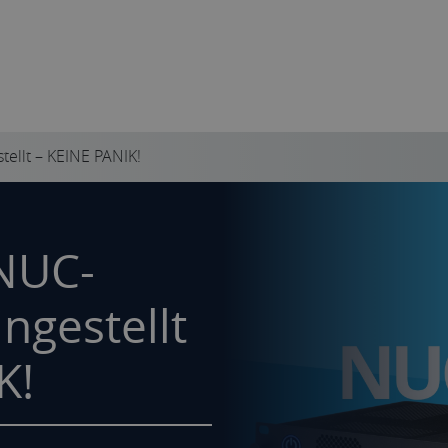
tellt – KEINE PANIK!
 NUC-
ngestellt
K!