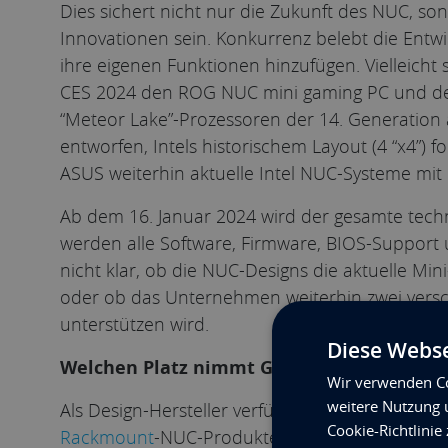
Dies sichert nicht nur die Zukunft des NUC, son
Innovationen sein. Konkurrenz belebt die En
ihre eigenen Funktionen hinzufügen. Vielleicht
CES 2024 den ROG NUC mini gaming PC und den
“Meteor Lake”-Prozessoren der 14. Generation 
entworfen, Intels historischem Layout (4 “x4”) f
ASUS weiterhin aktuelle Intel NUC-Systeme mit I
Ab dem 16. Januar 2024 wird der gesamte tec
werden alle Software, Firmware, BIOS-Support u
nicht klar, ob die NUC-Designs die aktuelle Mi
oder ob das Unternehmen weiterhin zwei versc
unterstützen wird.
Diese Webse
Welchen Platz nimmt G2 Digital ein?
Wir verwenden Co
weitere Nutzung 
Als Design-Hersteller verfügen wir bereits über
Cookie-Richtlinie
Rackmount
-NUC-Produkten, die sich mit vielen