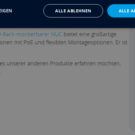
chen Bestand an Intel-Produkten bereit, aber wir
EIGEN
ALLE ABLEHNEN
ALLE A
ASUS und führen deren neue Produkte bereits
-Rack-montierbarer NUC
bietet eine großartige
lationen mit PoE und flexiblen Montageoptionen. Er ist
es unserer anderen Produkte erfahren möchten,
s
.