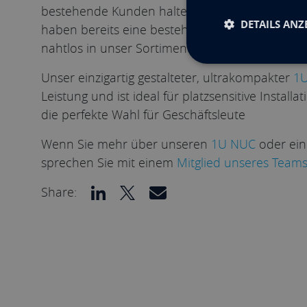
bestehende Kunden halten wir einen beträchtli
DETAILS ANZ
haben bereits eine bestehende Beziehung zu 
nahtlos in unser Sortiment ein.
Unser einzigartig gestalteter, ultrakompakter
1U
Leistung und ist ideal für platzsensitive Instal
die perfekte Wahl für Geschäftsleute
Wenn Sie mehr über unseren
1U NUC
oder ein
sprechen Sie mit einem
Mitglied unseres Team
Share: