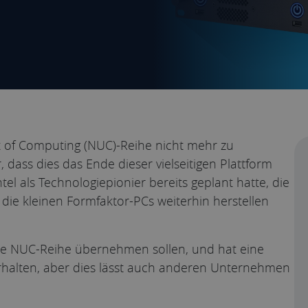
nit of Computing (NUC)-Reihe nicht mehr zu
dass dies das Ende dieser vielseitigen Plattform
ntel als Technologiepionier bereits geplant hatte, die
die kleinen Formfaktor-PCs weiterhin herstellen
ie NUC-Reihe übernehmen sollen, und hat eine
 erhalten, aber dies lässt auch anderen Unternehmen