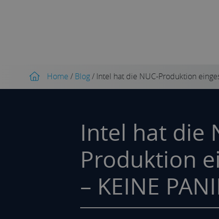
Home
/
Blog
/
Intel hat die NUC-Produktion einges
Intel hat die
Produktion ei
– KEINE PANI