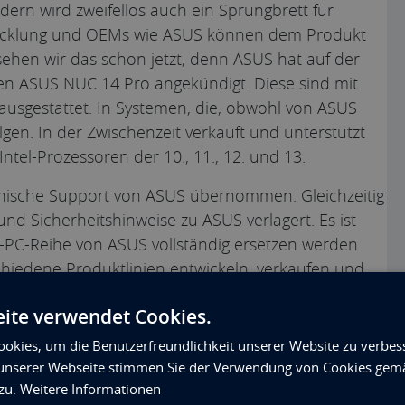
dern wird zweifellos auch ein Sprungbrett für
twicklung und OEMs wie ASUS können dem Produkt
 sehen wir das schon jetzt, denn ASUS hat auf der
 ASUS NUC 14 Pro angekündigt. Diese sind mit
ausgestattet. In Systemen, die, obwohl von ASUS
olgen. In der Zwischenzeit verkauft und unterstützt
ntel-Prozessoren der 10., 11., 12. und 13.
hnische Support von ASUS übernommen. Gleichzeitig
nd Sicherheitshinweise zu ASUS verlagert. Es ist
ni-PC-Reihe von ASUS vollständig ersetzen werden
hiedene Produktlinien entwickeln, verkaufen und
ite verwendet Cookies.
okies, um die Benutzerfreundlichkeit unserer Website zu verbes
unserer Webseite stimmen Sie der Verwendung von Cookies gem
 ein einzigartiges Angebot an
lüfterlosen
und
 zu.
Weitere Informationen
 der Intel NUC-Boards integrieren lassen. Für